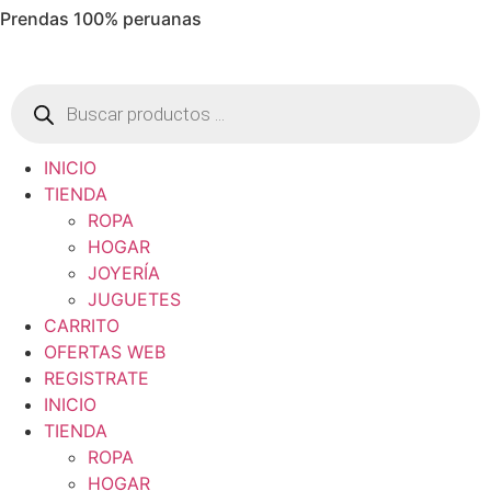
Prendas 100% peruanas
Ir
al
contenido
Búsqueda
de
productos
INICIO
TIENDA
ROPA
HOGAR
JOYERÍA
JUGUETES
CARRITO
OFERTAS WEB
REGISTRATE
INICIO
TIENDA
ROPA
HOGAR