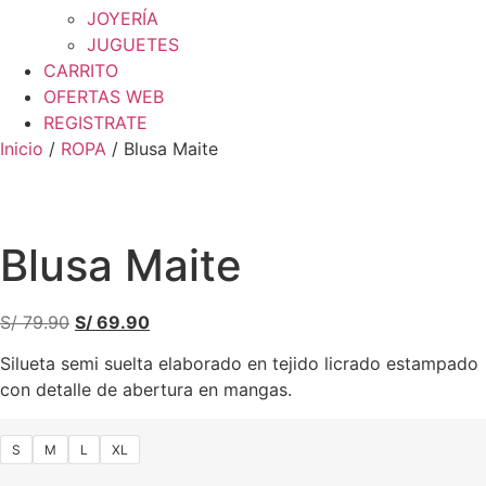
JOYERÍA
JUGUETES
CARRITO
OFERTAS WEB
REGISTRATE
Inicio
/
ROPA
/ Blusa Maite
Blusa Maite
El
El
S/
79.90
S/
69.90
precio
precio
Silueta semi suelta elaborado en tejido licrado estampado
original
actual
con detalle de abertura en mangas.
era:
es:
S/ 79.90.
S/ 69.90.
S
M
L
XL