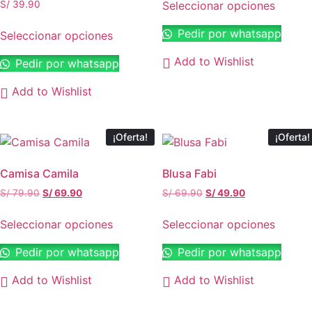
Seleccionar opciones
S/
39.90
Este
Pedir por whatsapp
Seleccionar opciones
producto
Este
tiene
Add to Wishlist
Pedir por whatsapp
producto
múltiples
tiene
variantes.
Add to Wishlist
múltiples
Las
variantes.
opciones
Las
¡Oferta!
¡Oferta!
se
opciones
pueden
se
elegir
Camisa Camila
Blusa Fabi
pueden
en
El
El
El
El
S/
79.90
S/
69.90
S/
69.90
S/
49.90
elegir
la
precio
precio
precio
precio
en
original
actual
original
actual
página
Seleccionar opciones
Seleccionar opciones
la
era:
es:
era:
es:
de
Este
Este
S/ 79.90.
S/ 69.90.
S/ 69.90.
S/ 49.90.
Pedir por whatsapp
Pedir por whatsapp
página
producto
producto
producto
de
tiene
tiene
Add to Wishlist
Add to Wishlist
producto
múltiples
múltiples
variantes.
variantes.