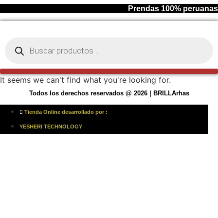
Ir
Prendas 100% peruanas
al
contenido
Búsqueda
de
productos
It seems we can't find what you're looking for.
Todos los derechos reservados @ 2026 | BRILLArhas
Tienda Online desarrollado por :
YESHERI TECHNOLOGY