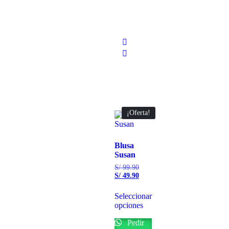
¡Oferta!
Blusa
Susan
S/
99.90
S/
49.90
Seleccionar
opciones
Pedir