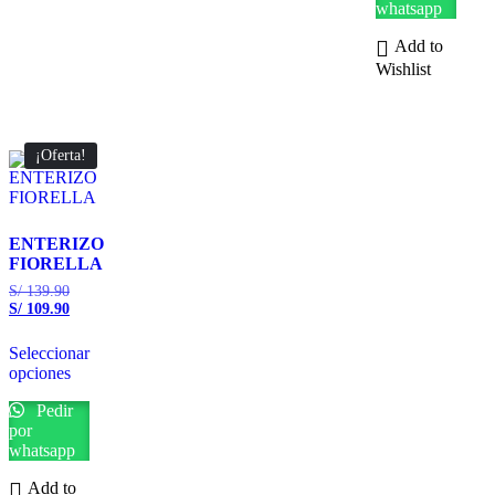
whatsapp
Add to
Wishlist
¡Oferta!
ENTERIZO
FIORELLA
S/
139.90
S/
109.90
Seleccionar
opciones
Pedir
por
whatsapp
Add to